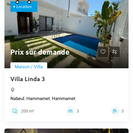
Location
Prix sur demande
Maison / Villa
Villa Linda 3
Nabeul
,
Hammamet
,
Hammamet
200 m²
3
3