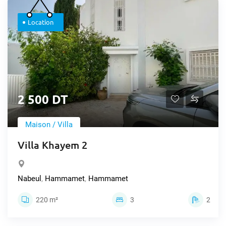
Location
2 500 DT
Maison / Villa
Villa Khayem 2
Nabeul
,
Hammamet
,
Hammamet
220 m²
3
2