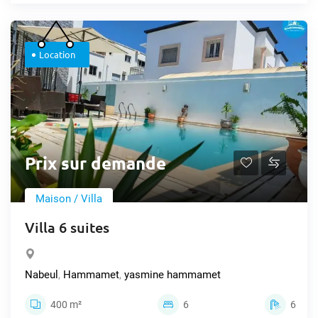
Location
Prix sur demande
Maison / Villa
Villa 6 suites
Nabeul
,
Hammamet
,
yasmine hammamet
400 m²
6
6