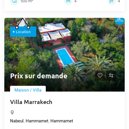
500 m²
4
4
Location
Prix sur demande
Maison / Villa
Villa Marrakech
Nabeul
,
Hammamet
,
Hammamet