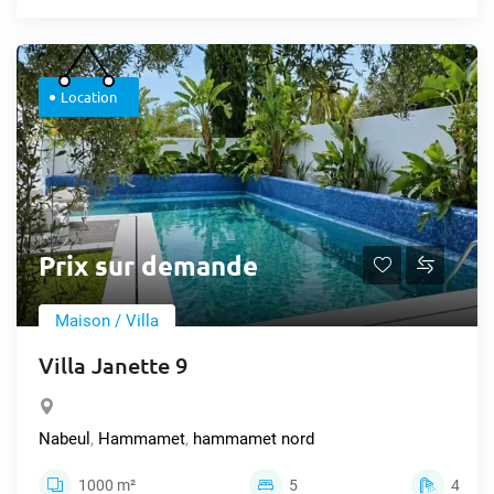
Location
Prix sur demande
Maison / Villa
Villa Janette 9
Nabeul
,
Hammamet
,
hammamet nord
1000 m²
5
4