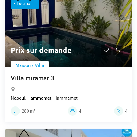
Location
Prix sur demande
Maison / Villa
Villa miramar 3
Nabeul
,
Hammamet
,
Hammamet
280 m²
4
4