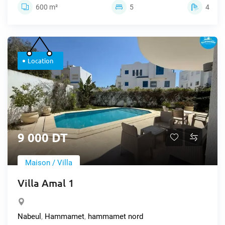
600 m²
5
4
Location
9 000 DT
Maison / Villa
Villa Amal 1
Nabeul
,
Hammamet
,
hammamet nord