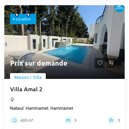
Location
Prix sur demande
Maison / Villa
Villa Amal 2
Nabeul
,
Hammamet
,
Hammamet
400 m²
3
3