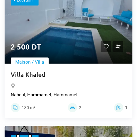
2 500 DT
Maison / Villa
Villa Khaled
Nabeul
,
Hammamet
,
Hammamet
180 m²
2
1