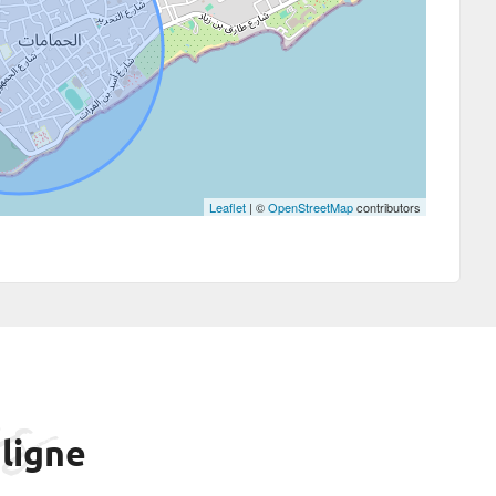
Leaflet
| ©
OpenStreetMap
contributors
es
ligne