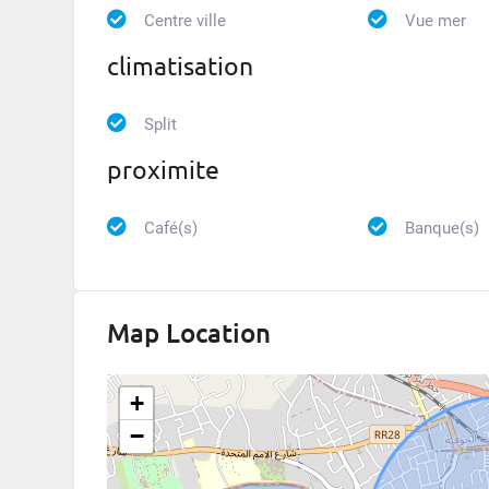
Centre ville
Vue mer
climatisation
Split
proximite
Café(s)
Banque(s)
Map Location
+
−