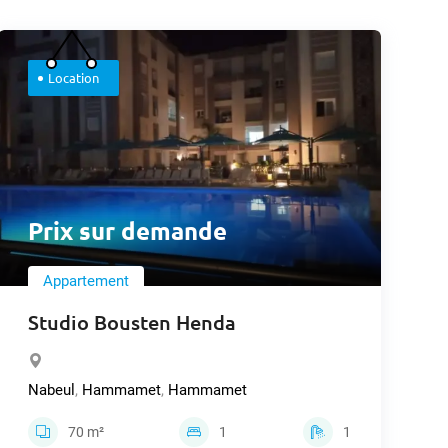
Location
Prix sur demande
Appartement
Studio Bousten Henda
Nabeul
,
Hammamet
,
Hammamet
70 m²
1
1