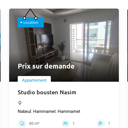
Location
Prix sur demande
Appartement
Studio bousten Nasim
Nabeul
,
Hammamet
,
Hammamet
80 m²
1
1