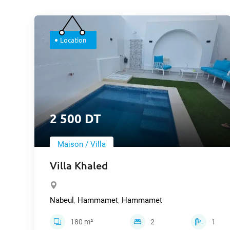
Location
2 500 DT
Maison / Villa
Villa Khaled
Nabeul
,
Hammamet
,
Hammamet
180 m²
2
1