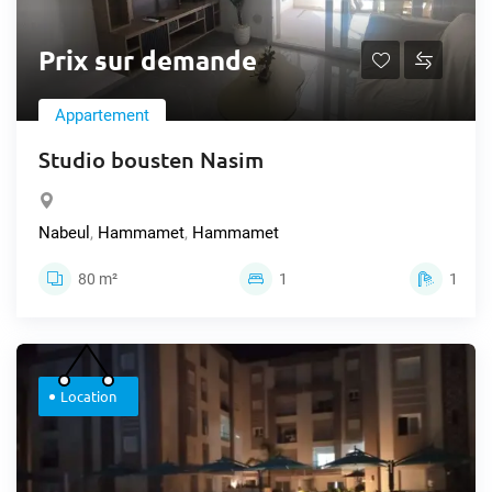
Prix sur demande
Appartement
Studio bousten Nasim
Nabeul
,
Hammamet
,
Hammamet
80 m²
1
1
Location