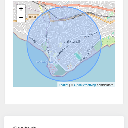
+
−
Leaflet
| ©
OpenStreetMap
contributors