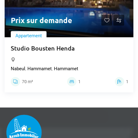
Prix sur demande
Appartement
Studio Bousten Henda
Nabeul
,
Hammamet
,
Hammamet
70 m²
1
1