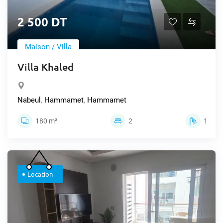
2 500 DT
Maison / Villa
Villa Khaled
Nabeul
,
Hammamet
,
Hammamet
180 m²
2
1
Location