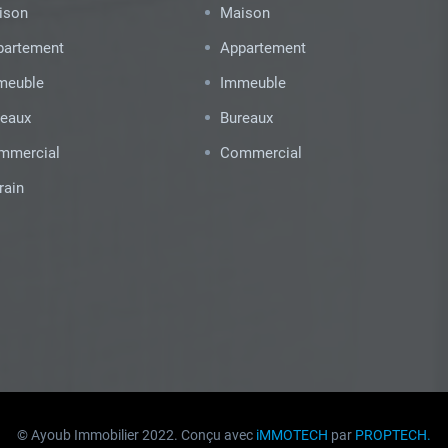
ison
Maison
partement
Appartement
meuble
Immeuble
reaux
Bureaux
mmercial
Commercial
rain
© Ayoub Immobilier 2022. Conçu avec
iMMOTECH
par
PROPTECH.