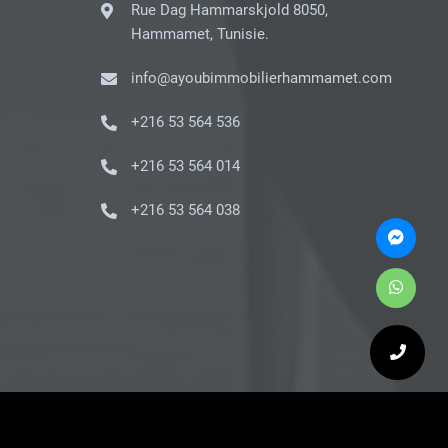
Rue Dag Hammarskjold 8050,
Hammamet, Tunisie.
info@ayoubimmobilierhammamet.com
+216 53 564 536
+216 53 564 014
+216 53 564 038