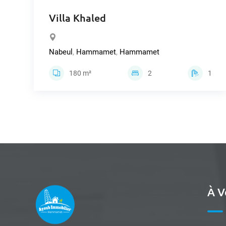
Villa Khaled
Nabeul
,
Hammamet
,
Hammamet
180 m²
2
1
À V