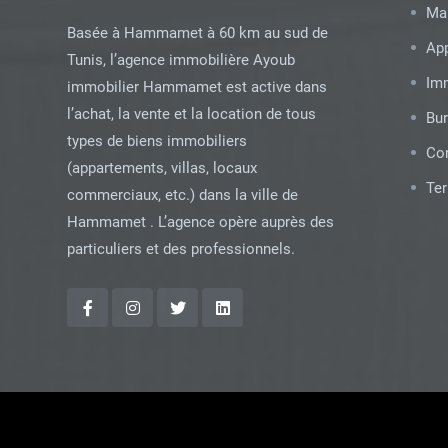
Ma
Basée à Hammamet à 60 km au sud de
Ap
Tunis, l’agence immobilière Ayoub
Im
immobilier Hammamet est active dans
l’achat, la vente et la location de tous
Bu
types de biens immobiliers
Co
(appartements, villas, locaux
Ter
commerciaux, etc.) dans la ville de
Hammamet . L’agence opère auprès des
particuliers et des professionnels.