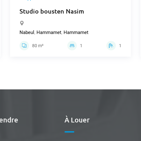
Studio bousten Nasim
Nabeul
,
Hammamet
,
Hammamet
80 m²
1
1
endre
À Louer