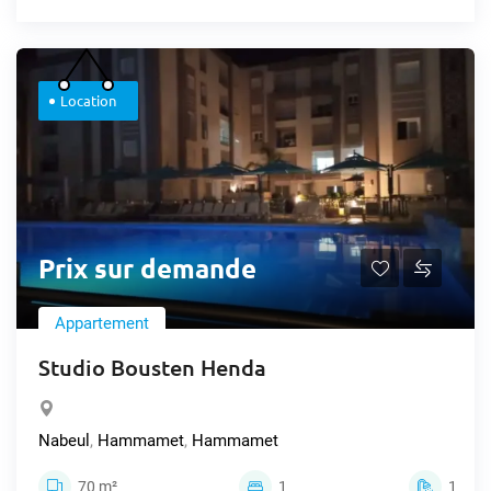
Location
Prix sur demande
Appartement
Studio Bousten Henda
Nabeul
,
Hammamet
,
Hammamet
70 m²
1
1