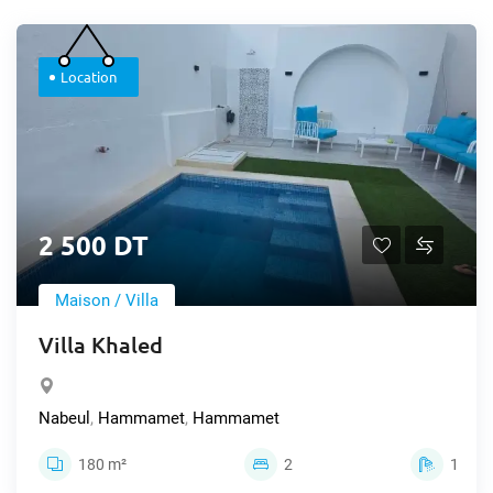
Location
2 500 DT
Maison / Villa
Villa Khaled
Nabeul
,
Hammamet
,
Hammamet
180 m²
2
1