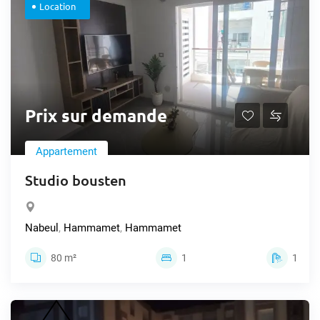
Location
Prix sur demande
Appartement
Studio bousten
Nabeul
,
Hammamet
,
Hammamet
80 m²
1
1