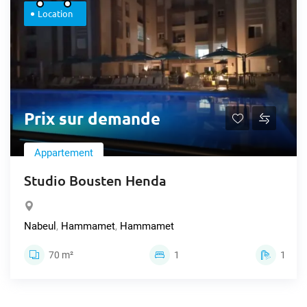
Location
Prix sur demande
Appartement
Studio Bousten Henda
Nabeul
,
Hammamet
,
Hammamet
70 m²
1
1