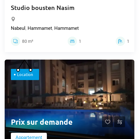
Studio bousten Nasim
Nabeul
,
Hammamet
,
Hammamet
80 m²
1
1
Location
Prix sur demande
Appartement