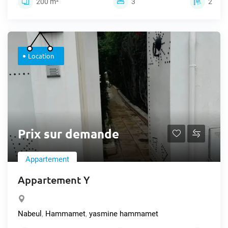
200 m²
3
2
Location
Prix sur demande
Appartement
Appartement Y
Nabeul
,
Hammamet
,
yasmine hammamet