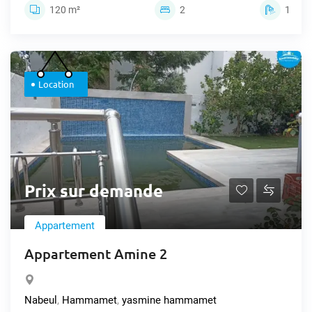
120 m²
2
1
Location
Prix sur demande
Appartement
Appartement Amine 2
Nabeul
,
Hammamet
,
yasmine hammamet