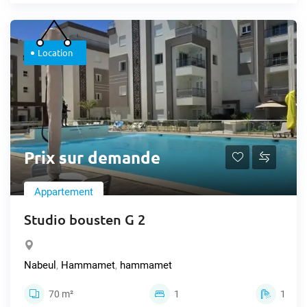
Location
Prix sur demande
Appartement
Studio bousten G 2
Nabeul
,
Hammamet
,
hammamet
70 m²
1
1