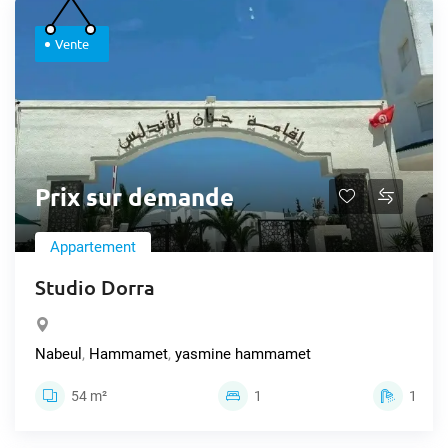
Vente
Prix sur demande
Appartement
Studio Dorra
Nabeul
,
Hammamet
,
yasmine hammamet
54 m²
1
1