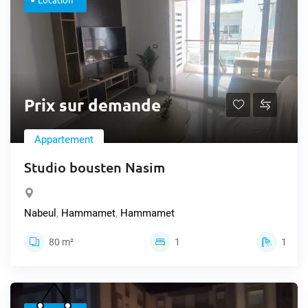
Prix sur demande
Appartement
Studio bousten Nasim
Nabeul
,
Hammamet
,
Hammamet
80 m²
1
1