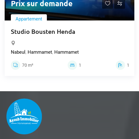
Prix sur demande
Appartement
Studio Bousten Henda
Nabeul
,
Hammamet
,
Hammamet
70 m²
1
1