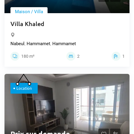
Maison / Villa
Villa Khaled
Nabeul
,
Hammamet
,
Hammamet
180 m²
2
1
Location
Prix sur demande