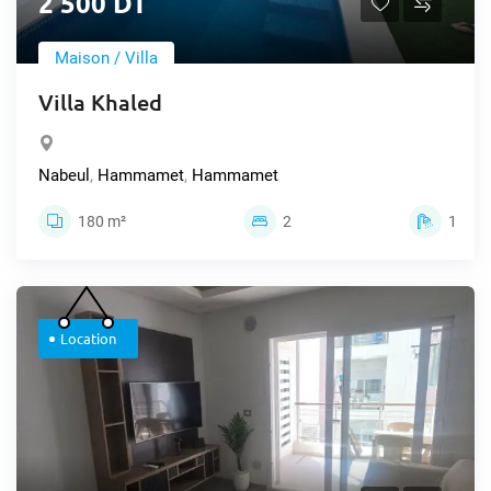
2 500 DT
Maison / Villa
Villa Khaled
Nabeul
,
Hammamet
,
Hammamet
180 m²
2
1
Location