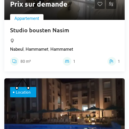
Prix sur demande
Appartement
Studio bousten Nasim
Nabeul
,
Hammamet
,
Hammamet
80 m²
1
1
Location