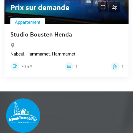
Prix sur demande
Appartement
Studio Bousten Henda
Nabeul
,
Hammamet
,
Hammamet
70 m²
1
1