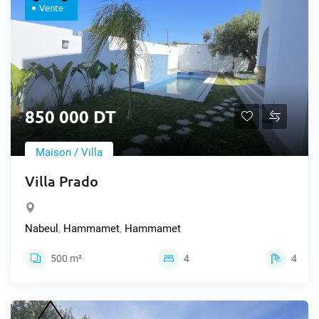
Vente
850 000 DT
Maison / Villa
Villa Prado
Nabeul
,
Hammamet
,
Hammamet
500 m²
4
4