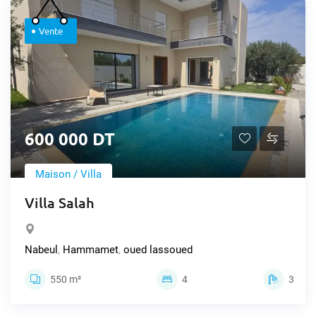
Vente
600 000 DT
Maison / Villa
Villa Salah
Nabeul
,
Hammamet
,
oued lassoued
550 m²
4
3