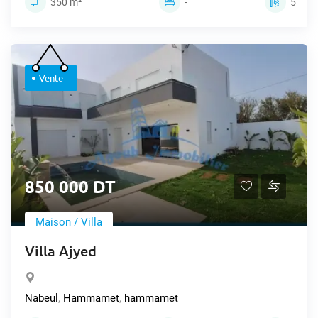
350 m²
-
5
Vente
850 000 DT
Maison / Villa
Villa Ajyed
Nabeul
,
Hammamet
,
hammamet