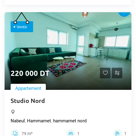
Vente
220 000 DT
Appartement
Studio Nord
Nabeul
,
Hammamet
,
hammamet nord
79 m²
1
1