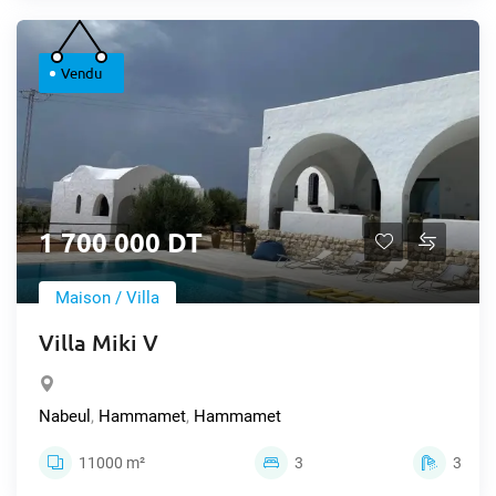
Vendu
1 700 000 DT
Maison / Villa
Villa Miki V
Nabeul
,
Hammamet
,
Hammamet
11000 m²
3
3