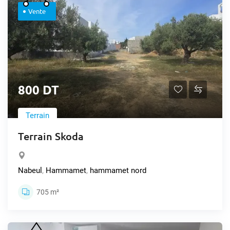
Vente
800 DT
Terrain
Terrain Skoda
Nabeul
,
Hammamet
,
hammamet nord
705 m²